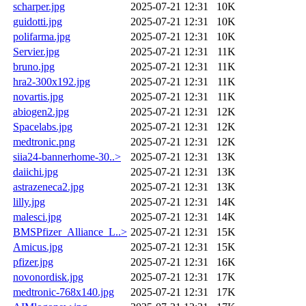
scharper.jpg
2025-07-21 12:31
10K
guidotti.jpg
2025-07-21 12:31
10K
polifarma.jpg
2025-07-21 12:31
10K
Servier.jpg
2025-07-21 12:31
11K
bruno.jpg
2025-07-21 12:31
11K
hra2-300x192.jpg
2025-07-21 12:31
11K
novartis.jpg
2025-07-21 12:31
11K
abiogen2.jpg
2025-07-21 12:31
12K
Spacelabs.jpg
2025-07-21 12:31
12K
medtronic.png
2025-07-21 12:31
12K
siia24-bannerhome-30..>
2025-07-21 12:31
13K
daiichi.jpg
2025-07-21 12:31
13K
astrazeneca2.jpg
2025-07-21 12:31
13K
lilly.jpg
2025-07-21 12:31
14K
malesci.jpg
2025-07-21 12:31
14K
BMSPfizer_Alliance_L..>
2025-07-21 12:31
15K
Amicus.jpg
2025-07-21 12:31
15K
pfizer.jpg
2025-07-21 12:31
16K
novonordisk.jpg
2025-07-21 12:31
17K
medtronic-768x140.jpg
2025-07-21 12:31
17K